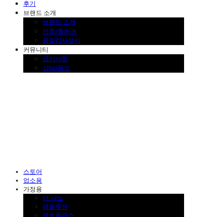
후기
브랜드 소개
브랜드 소개
인증/특허권
품질검사설비
커뮤니티
공지사항
상담/문의
SINKLUTION 공식 스토어
스토어
업소용
가정용
더 나노
레볼루션
제로플러스