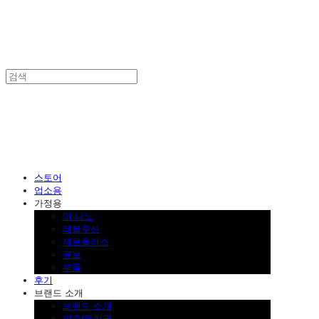
SINKLUTION 공식 스토어
스토어
업소용
가정용
더 나노
레볼루션
제로플러스
큐브
부품
후기
브랜드 소개
브랜드 소개
인증/특허권