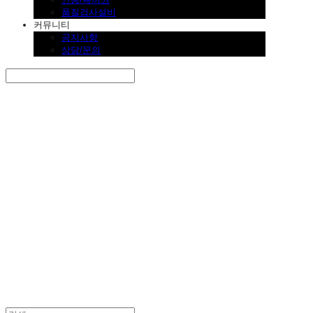
품질검사설비
커뮤니티
공지사항
상담/문의
Search
검색
Log In
로그인
Cart
장바구니
SINKLUTION 공식 스토어