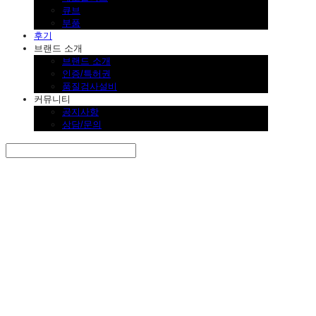
큐브
부품
후기
브랜드 소개
브랜드 소개
인증/특허권
품질검사설비
커뮤니티
공지사항
상담/문의
Search
검색
Log In
로그인
Cart
장바구니
SINKLUTION 공식 스토어