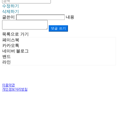
수정하기
삭제하기
글쓴이
내용
댓글 쓰기
목록으로 가기
페이스북
카카오톡
네이버 블로그
밴드
라인
이용약관
개인정보처리방침
사업자정보확인
상호: (주)르보앤코 | 대표: 권영숙 | 개인정보관리책임자: 김태화 | 전화: 1899-3866 | 이메일:
official@lebonco.com
주소: Factory. 김포시 대곶면 제조산업단지 Office. 김포시 태장로 741, B동 623호 | 사업자등록
번호:
520-81-03359
| 통신판매:
제2025-경기김포-3026호
| 호스팅제공자: (주)식스샵