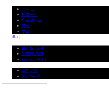
가정용
더 나노
레볼루션
제로플러스
큐브
부품
후기
브랜드 소개
브랜드 소개
인증/특허권
품질검사설비
커뮤니티
공지사항
상담/문의
Search
검색
Log In
로그인
Cart
장바구니