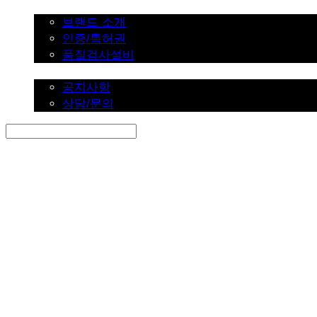
브랜드 소개
브랜드 소개
인증/특허권
품질검사설비
커뮤니티
공지사항
상담/문의
Search
검색
Log In
로그인
Cart
장바구니
SINKLUTION 공식 스토어