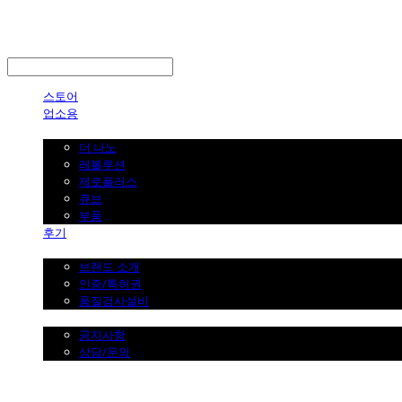
LOG IN
로그인
스토어
업소용
가정용
더 나노
레볼루션
제로플러스
큐브
부품
후기
브랜드 소개
브랜드 소개
인증/특허권
품질검사설비
커뮤니티
공지사항
상담/문의