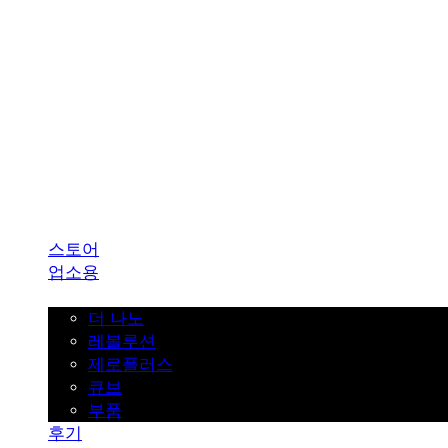
SINKLUTION 공식 스토어
스토어
업소용
가정용
더 나노
레볼루션
제로플러스
큐브
부품
후기