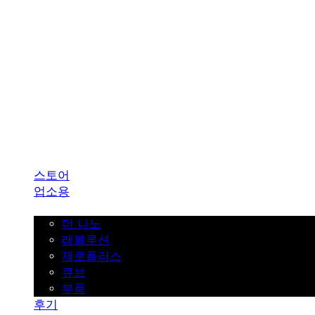
SINKLUTION 공식 스토어
스토어
업소용
가정용
더 나노
레볼루션
제로플러스
큐브
부품
후기