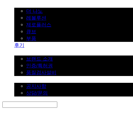
가정용
더 나노
레볼루션
제로플러스
큐브
부품
후기
브랜드 소개
브랜드 소개
인증/특허권
품질검사설비
커뮤니티
공지사항
상담/문의
Search
검색
Log In
로그인
Cart
장바구니