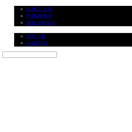
브랜드 소개
브랜드 소개
인증/특허권
품질검사설비
커뮤니티
공지사항
상담/문의
Search
검색
Log In
로그인
Cart
장바구니
SINKLUTION 공식 스토어