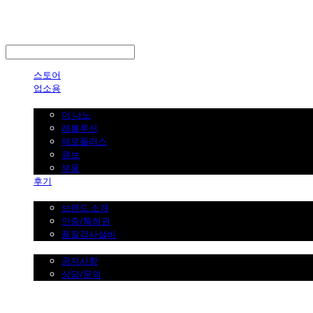
LOG IN
로그인
스토어
업소용
가정용
더 나노
레볼루션
제로플러스
큐브
부품
후기
브랜드 소개
브랜드 소개
인증/특허권
품질검사설비
커뮤니티
공지사항
상담/문의