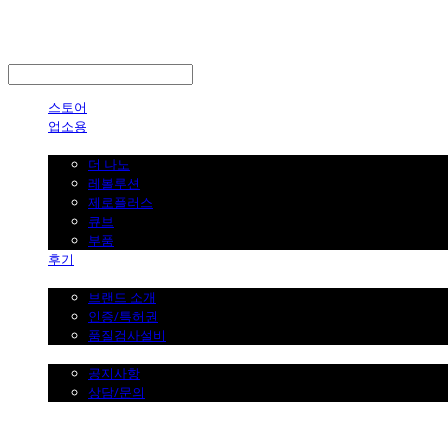
LOG IN
로그인
스토어
업소용
가정용
더 나노
레볼루션
제로플러스
큐브
부품
후기
브랜드 소개
브랜드 소개
인증/특허권
품질검사설비
커뮤니티
공지사항
상담/문의