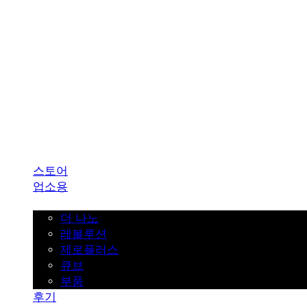
SINKLUTION 공식 스토어
스토어
업소용
가정용
더 나노
레볼루션
제로플러스
큐브
부품
후기