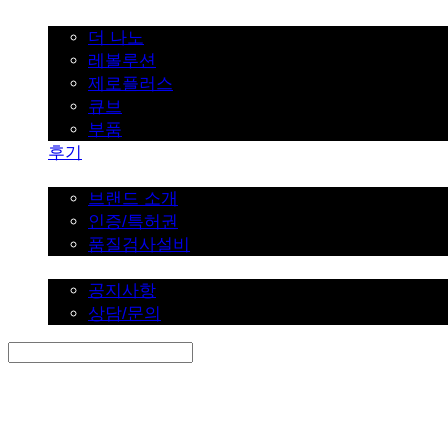
가정용
더 나노
레볼루션
제로플러스
큐브
부품
후기
브랜드 소개
브랜드 소개
인증/특허권
품질검사설비
커뮤니티
공지사항
상담/문의
Search
검색
Log In
로그인
Cart
장바구니