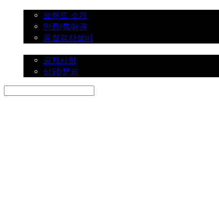
브랜드 소개
브랜드 소개
인증/특허권
품질검사설비
커뮤니티
공지사항
상담/문의
Search
검색
Log In
로그인
Cart
장바구니
SINKLUTION 공식 스토어