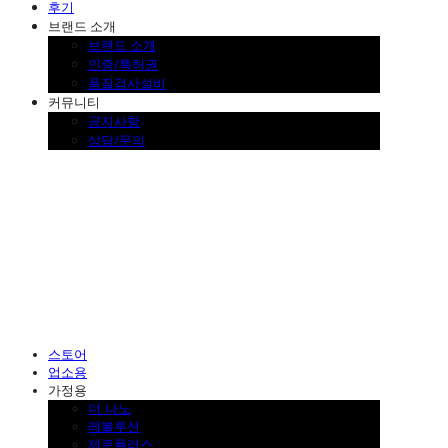
후기
브랜드 소개
브랜드 소개
인증/특허권
품질검사설비
커뮤니티
공지사항
상담/문의
SINKLUTION 공식 스토어
스토어
업소용
가정용
더 나노
레볼루션
제로플러스