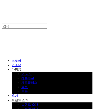
SINKLUTION 공식 스토어
스토어
업소용
가정용
더 나노
레볼루션
제로플러스
큐브
부품
후기
브랜드 소개
브랜드 소개
인증/특허권