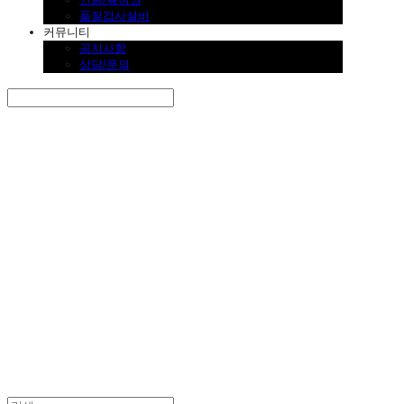
품질검사설비
커뮤니티
공지사항
상담/문의
Search
검색
Log In
로그인
Cart
장바구니
SINKLUTION 공식 스토어