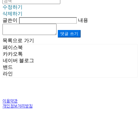
수정하기
삭제하기
글쓴이
내용
댓글 쓰기
목록으로 가기
페이스북
카카오톡
네이버 블로그
밴드
라인
이용약관
개인정보처리방침
사업자정보확인
상호: (주)르보앤코 | 대표: 권영숙 | 개인정보관리책임자: 김태화 | 전화: 1899-3866 | 이메일:
official@lebonco.com
주소: Factory. 김포시 대곶면 제조산업단지 Office. 김포시 태장로 741, B동 623호 | 사업자등록
번호:
520-81-03359
| 통신판매:
제2025-경기김포-3026호
| 호스팅제공자: (주)식스샵