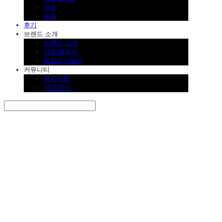
큐브
부품
후기
브랜드 소개
브랜드 소개
인증/특허권
품질검사설비
커뮤니티
공지사항
상담/문의
Search
검색
Log In
로그인
Cart
장바구니
SINKLUTION 공식 스토어