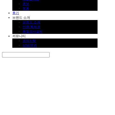
큐브
부품
후기
브랜드 소개
브랜드 소개
인증/특허권
품질검사설비
커뮤니티
공지사항
상담/문의
Search
검색
Log In
로그인
Cart
장바구니
SINKLUTION 공식 스토어