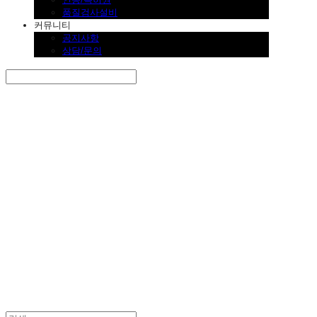
품질검사설비
커뮤니티
공지사항
상담/문의
Search
검색
Log In
로그인
Cart
장바구니
SINKLUTION 공식 스토어