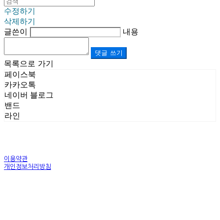
수정하기
삭제하기
글쓴이
내용
댓글 쓰기
목록으로 가기
페이스북
카카오톡
네이버 블로그
밴드
라인
이용약관
개인정보처리방침
사업자정보확인
상호: (주)르보앤코 | 대표: 권영숙 | 개인정보관리책임자: 김태화 | 전화: 1899-3866 | 이메일:
official@lebonco.com
주소: Factory. 김포시 대곶면 제조산업단지 Office. 김포시 태장로 741, B동 623호 | 사업자등록
번호:
520-81-03359
| 통신판매:
제2025-경기김포-3026호
| 호스팅제공자: (주)식스샵