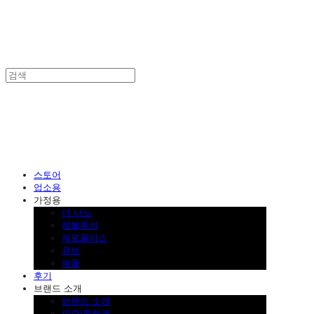
SINKLUTION 공식 스토어
스토어
업소용
가정용
더 나노
레볼루션
제로플러스
큐브
부품
후기
브랜드 소개
브랜드 소개
인증/특허권