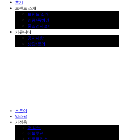
후기
브랜드 소개
브랜드 소개
인증/특허권
품질검사설비
커뮤니티
공지사항
상담/문의
SINKLUTION 공식 스토어
스토어
업소용
가정용
더 나노
레볼루션
제로플러스