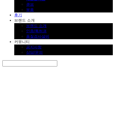
큐브
부품
후기
브랜드 소개
브랜드 소개
인증/특허권
품질검사설비
커뮤니티
공지사항
상담/문의
Search
검색
Log In
로그인
Cart
장바구니
SINKLUTION 공식 스토어