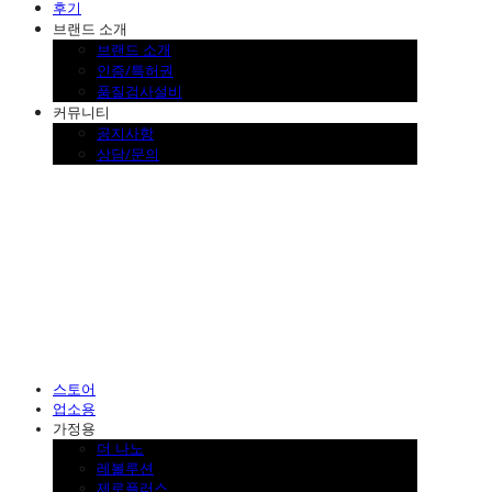
후기
브랜드 소개
브랜드 소개
인증/특허권
품질검사설비
커뮤니티
공지사항
상담/문의
SINKLUTION 공식 스토어
스토어
업소용
가정용
더 나노
레볼루션
제로플러스