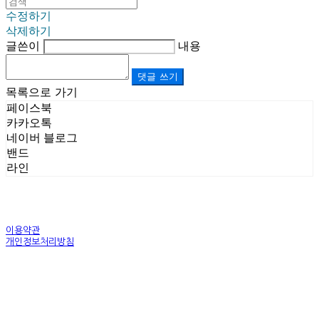
수정하기
삭제하기
글쓴이
내용
댓글 쓰기
목록으로 가기
페이스북
카카오톡
네이버 블로그
밴드
라인
이용약관
개인정보처리방침
사업자정보확인
상호: (주)르보앤코 | 대표: 권영숙 | 개인정보관리책임자: 김태화 | 전화: 1899-3866 | 이메일:
official@lebonco.com
주소: Factory. 김포시 대곶면 제조산업단지 Office. 김포시 태장로 741, B동 623호 | 사업자등록
번호:
520-81-03359
| 통신판매:
제2025-경기김포-3026호
| 호스팅제공자: (주)식스샵