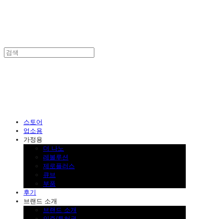
SINKLUTION 공식 스토어
스토어
업소용
가정용
더 나노
레볼루션
제로플러스
큐브
부품
후기
브랜드 소개
브랜드 소개
인증/특허권