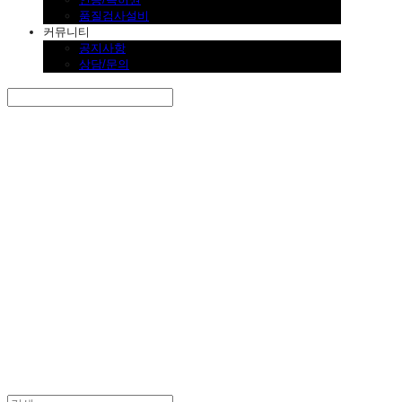
품질검사설비
커뮤니티
공지사항
상담/문의
Search
검색
Log In
로그인
Cart
장바구니
SINKLUTION 공식 스토어