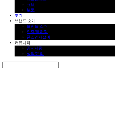
큐브
부품
후기
브랜드 소개
브랜드 소개
인증/특허권
품질검사설비
커뮤니티
공지사항
상담/문의
Search
검색
Log In
로그인
Cart
장바구니
SINKLUTION 공식 스토어