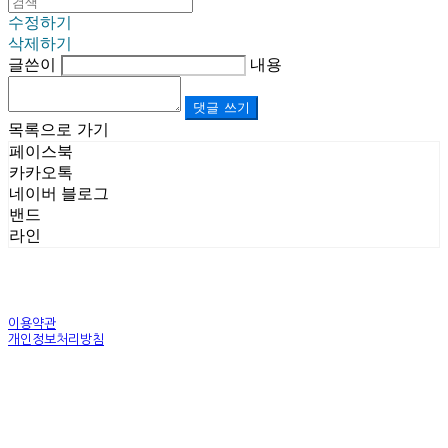
수정하기
삭제하기
글쓴이
내용
댓글 쓰기
목록으로 가기
페이스북
카카오톡
네이버 블로그
밴드
라인
이용약관
개인정보처리방침
사업자정보확인
상호: (주)르보앤코 | 대표: 권영숙 | 개인정보관리책임자: 김태화 | 전화: 1899-3866 | 이메일:
official@lebonco.com
주소: Factory. 김포시 대곶면 제조산업단지 Office. 김포시 태장로 741, B동 623호 | 사업자등록
번호:
520-81-03359
| 통신판매:
제2025-경기김포-3026호
| 호스팅제공자: (주)식스샵