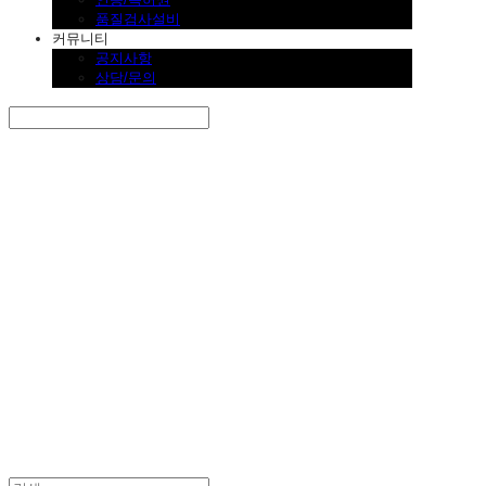
품질검사설비
커뮤니티
공지사항
상담/문의
Search
검색
Log In
로그인
Cart
장바구니
SINKLUTION 공식 스토어