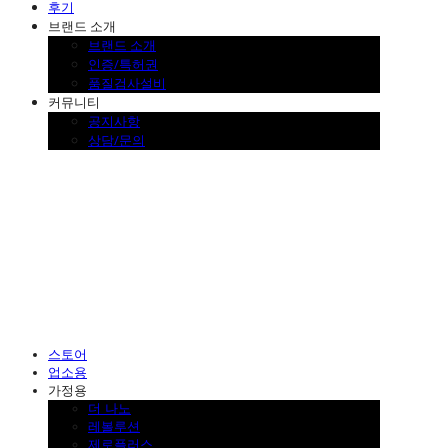
후기
브랜드 소개
브랜드 소개
인증/특허권
품질검사설비
커뮤니티
공지사항
상담/문의
SINKLUTION 공식 스토어
스토어
업소용
가정용
더 나노
레볼루션
제로플러스