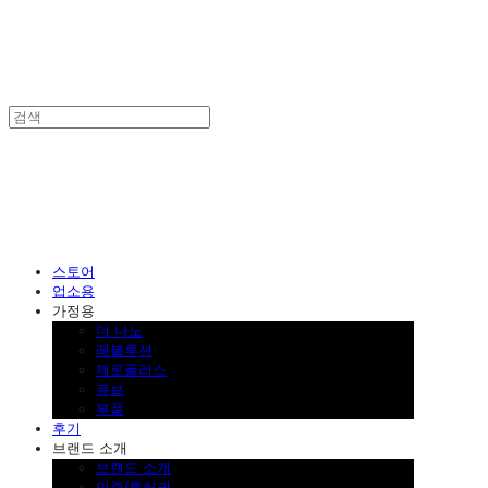
SINKLUTION 공식 스토어
스토어
업소용
가정용
더 나노
레볼루션
제로플러스
큐브
부품
후기
브랜드 소개
브랜드 소개
인증/특허권