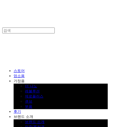
SINKLUTION 공식 스토어
스토어
업소용
가정용
더 나노
레볼루션
제로플러스
큐브
부품
후기
브랜드 소개
브랜드 소개
인증/특허권