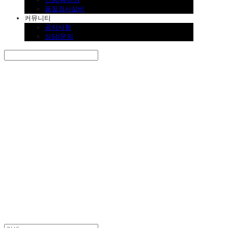
품질검사설비
커뮤니티
공지사항
상담/문의
Search
검색
Log In
로그인
Cart
장바구니
SINKLUTION 공식 스토어