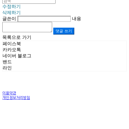
수정하기
삭제하기
글쓴이
내용
댓글 쓰기
목록으로 가기
페이스북
카카오톡
네이버 블로그
밴드
라인
이용약관
개인정보처리방침
사업자정보확인
상호: (주)르보앤코 | 대표: 권영숙 | 개인정보관리책임자: 김태화 | 전화: 1899-3866 | 이메일:
official@lebonco.com
주소: Factory. 김포시 대곶면 제조산업단지 Office. 김포시 태장로 741, B동 623호 | 사업자등록
번호:
520-81-03359
| 통신판매:
제2025-경기김포-3026호
| 호스팅제공자: (주)식스샵