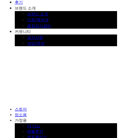
후기
브랜드 소개
브랜드 소개
인증/특허권
품질검사설비
커뮤니티
공지사항
상담/문의
SINKLUTION 공식 스토어
스토어
업소용
가정용
더 나노
레볼루션
제로플러스