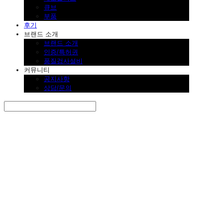
큐브
부품
후기
브랜드 소개
브랜드 소개
인증/특허권
품질검사설비
커뮤니티
공지사항
상담/문의
Search
검색
Log In
로그인
Cart
장바구니
SINKLUTION 공식 스토어