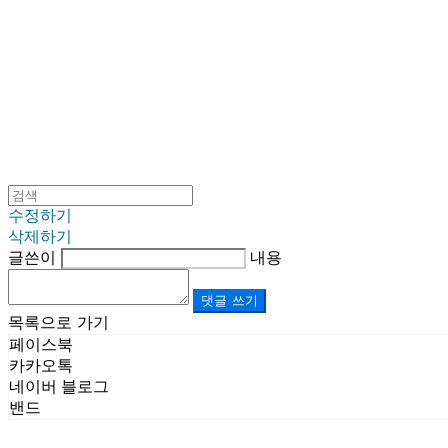
SINKLUTION 공식 스토어
수정하기
삭제하기
글쓴이
내용
댓글 쓰기
목록으로 가기
페이스북
카카오톡
네이버 블로그
밴드