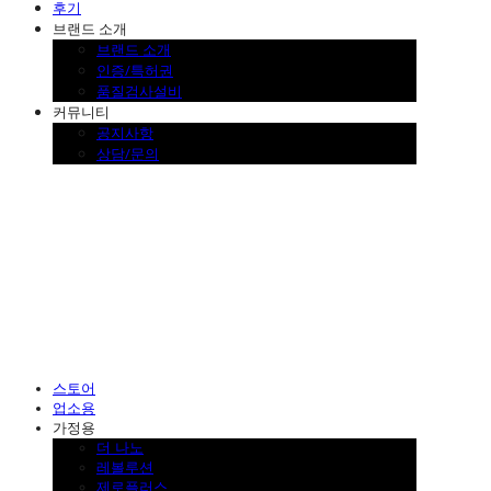
후기
브랜드 소개
브랜드 소개
인증/특허권
품질검사설비
커뮤니티
공지사항
상담/문의
SINKLUTION 공식 스토어
스토어
업소용
가정용
더 나노
레볼루션
제로플러스