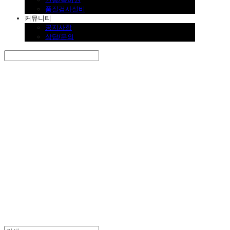
품질검사설비
커뮤니티
공지사항
상담/문의
Search
검색
Log In
로그인
Cart
장바구니
SINKLUTION 공식 스토어