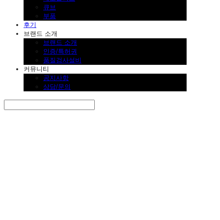
큐브
부품
후기
브랜드 소개
브랜드 소개
인증/특허권
품질검사설비
커뮤니티
공지사항
상담/문의
Search
검색
Log In
로그인
Cart
장바구니
SINKLUTION 공식 스토어