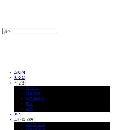
SINKLUTION 공식 스토어
스토어
업소용
가정용
더 나노
레볼루션
제로플러스
큐브
부품
후기
브랜드 소개
브랜드 소개
인증/특허권