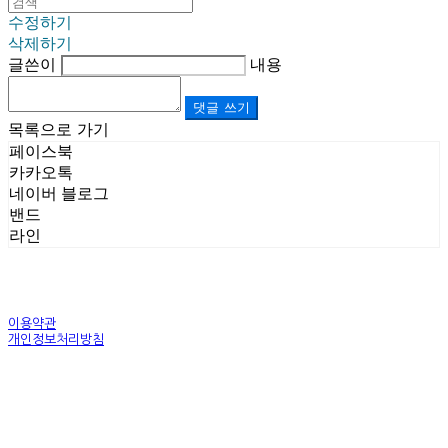
수정하기
삭제하기
글쓴이
내용
댓글 쓰기
목록으로 가기
페이스북
카카오톡
네이버 블로그
밴드
라인
이용약관
개인정보처리방침
사업자정보확인
상호: (주)르보앤코 | 대표: 권영숙 | 개인정보관리책임자: 김태화 | 전화: 1899-3866 | 이메일:
official@lebonco.com
주소: Factory. 김포시 대곶면 제조산업단지 Office. 김포시 태장로 741, B동 623호 | 사업자등록
번호:
520-81-03359
| 통신판매:
제2025-경기김포-3026호
| 호스팅제공자: (주)식스샵